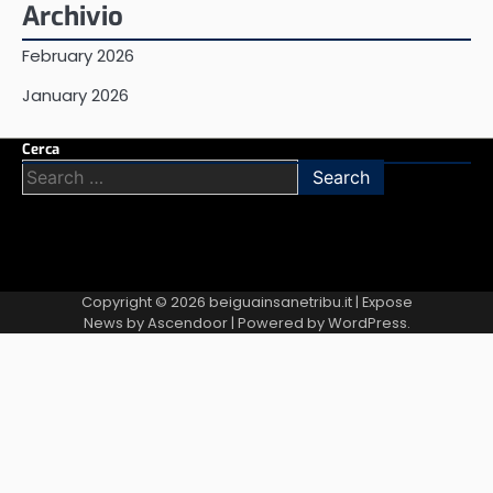
Archivio
February 2026
January 2026
Cerca
Search
for:
Copyright © 2026
beiguainsanetribu.it
| Expose
News by
Ascendoor
| Powered by
WordPress
.