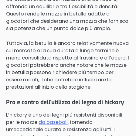
offrendo un equilibrio tra flessibilità e densità.
Questo rende le mazze in betulla adatte a
giocatori che desiderano una mazza che fornisca
sia potenza che un punto dolce più ampio.
Tuttavia, la betulla è ancora relativamente nuova
sul mercato e la sua durata a lungo termine è
meno consolidata rispetto al frassino e all’acero. I
giocatori potrebbero anche notare che le mazze
in betulla possono richiedere più tempo per
essere rodati, il che potrebbe influenzare le
prestazioni all’inizio della stagione.
Pro e contro dell’utilizzo del legno di hickory
L’hickory è uno dei legni più resistenti disponibili
per le mazze
da baseball
, fornendo
un’eccezionale durata e resistenza agli urti. I