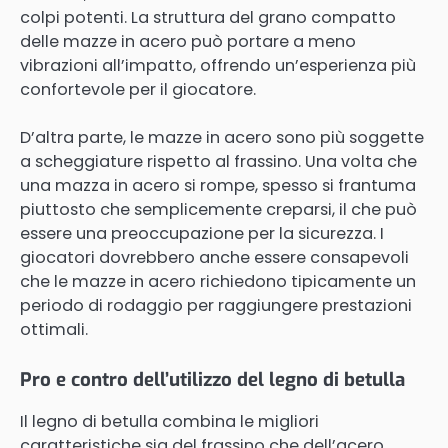
colpi potenti. La struttura del grano compatto
delle mazze in acero può portare a meno
vibrazioni all’impatto, offrendo un’esperienza più
confortevole per il giocatore.
D’altra parte, le mazze in acero sono più soggette
a scheggiature rispetto al frassino. Una volta che
una mazza in acero si rompe, spesso si frantuma
piuttosto che semplicemente creparsi, il che può
essere una preoccupazione per la sicurezza. I
giocatori dovrebbero anche essere consapevoli
che le mazze in acero richiedono tipicamente un
periodo di rodaggio per raggiungere prestazioni
ottimali.
Pro e contro dell’utilizzo del legno di betulla
Il legno di betulla combina le migliori
caratteristiche sia del frassino che dell’acero,