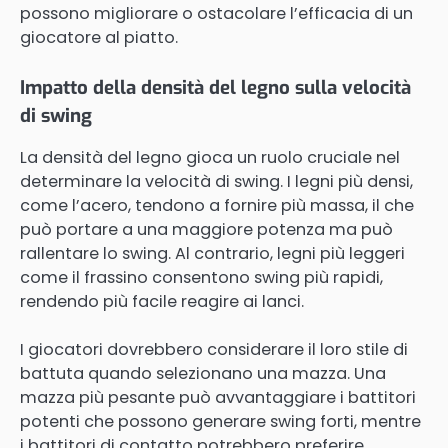
possono migliorare o ostacolare l’efficacia di un
giocatore al piatto.
Impatto della densità del legno sulla velocità
di swing
La densità del legno gioca un ruolo cruciale nel
determinare la velocità di swing. I legni più densi,
come l’acero, tendono a fornire più massa, il che
può portare a una maggiore potenza ma può
rallentare lo swing. Al contrario, legni più leggeri
come il frassino consentono swing più rapidi,
rendendo più facile reagire ai lanci.
I giocatori dovrebbero considerare il loro stile di
battuta quando selezionano una mazza. Una
mazza più pesante può avvantaggiare i battitori
potenti che possono generare swing forti, mentre
i battitori di contatto potrebbero preferire