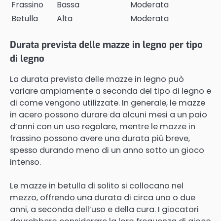
Frassino
Bassa
Moderata
Betulla
Alta
Moderata
Durata prevista delle mazze in legno per tipo
di legno
La durata prevista delle mazze in legno può
variare ampiamente a seconda del tipo di legno e
di come vengono utilizzate. In generale, le mazze
in acero possono durare da alcuni mesi a un paio
d’anni con un uso regolare, mentre le mazze in
frassino possono avere una durata più breve,
spesso durando meno di un anno sotto un gioco
intenso.
Le mazze in betulla di solito si collocano nel
mezzo, offrendo una durata di circa uno o due
anni, a seconda dell’uso e della cura. I giocatori