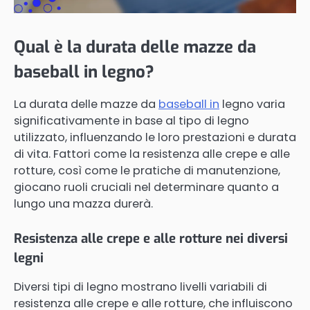
Qual è la durata delle mazze da
baseball in legno?
La durata delle mazze da
baseball in
legno varia
significativamente in base al tipo di legno
utilizzato, influenzando le loro prestazioni e durata
di vita. Fattori come la resistenza alle crepe e alle
rotture, così come le pratiche di manutenzione,
giocano ruoli cruciali nel determinare quanto a
lungo una mazza durerà.
Resistenza alle crepe e alle rotture nei diversi
legni
Diversi tipi di legno mostrano livelli variabili di
resistenza alle crepe e alle rotture, che influiscono