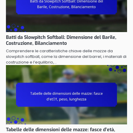
Batti da Slowpitch Softball: Dimensione del Barile,
Costruzione, Bilanciamento
Comprendere le caratteristiche chiave delle mazze da
slowpitch softball, come la dimensione del barrel, i materiali di
costruzione e l’equilibrio,…
Tabelle delle dimensioni delle mazze: fasce d’età,