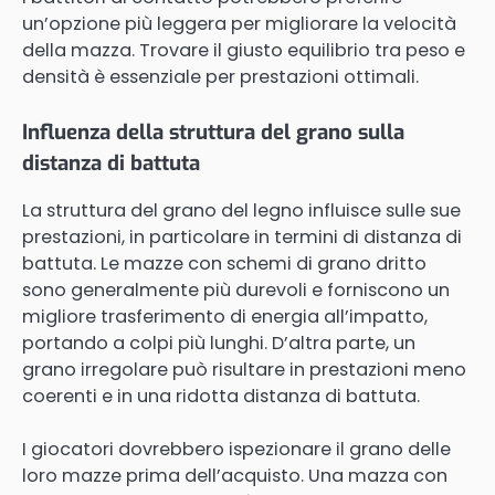
un’opzione più leggera per migliorare la velocità
della mazza. Trovare il giusto equilibrio tra peso e
densità è essenziale per prestazioni ottimali.
Influenza della struttura del grano sulla
distanza di battuta
La struttura del grano del legno influisce sulle sue
prestazioni, in particolare in termini di distanza di
battuta. Le mazze con schemi di grano dritto
sono generalmente più durevoli e forniscono un
migliore trasferimento di energia all’impatto,
portando a colpi più lunghi. D’altra parte, un
grano irregolare può risultare in prestazioni meno
coerenti e in una ridotta distanza di battuta.
I giocatori dovrebbero ispezionare il grano delle
loro mazze prima dell’acquisto. Una mazza con