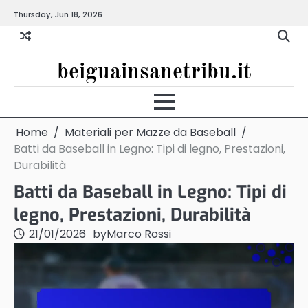
Skip
Thursday, Jun 18, 2026
to
content
beiguainsanetribu.it
Home
Materiali per Mazze da Baseball
Batti da Baseball in Legno: Tipi di legno, Prestazioni,
Durabilità
Batti da Baseball in Legno: Tipi di
legno, Prestazioni, Durabilità
21/01/2026
by
Marco Rossi