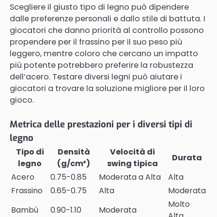
Scegliere il giusto tipo di legno può dipendere
dalle preferenze personali e dallo stile di battuta. I
giocatori che danno priorità al controllo possono
propendere per il frassino per il suo peso più
leggero, mentre coloro che cercano un impatto
più potente potrebbero preferire la robustezza
dell’acero. Testare diversi legni può aiutare i
giocatori a trovare la soluzione migliore per il loro
gioco.
Metrica delle prestazioni per i diversi tipi di
legno
Tipo di
Densità
Velocità di
Durata
legno
(g/cm³)
swing tipica
Acero
0.75-0.85
Moderata a Alta
Alta
Frassino
0.65-0.75
Alta
Moderata
Molto
Bambù
0.90-1.10
Moderata
Alta