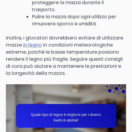
proteggere la mazza durante il
trasporto.
Pulire la mazza dopo ogni utilizzo per
rimuovere sporco e umidità.
Inoltre, i giocatori dovrebbero evitare di utilizzare
mazze
in legno
in condizioni meteorologiche
estreme, poiché le basse temperature possono
rendere il legno più fragile. Seguire questi consigli
di cura può aiutare a mantenere le prestazioni e
la longevità della mazza.