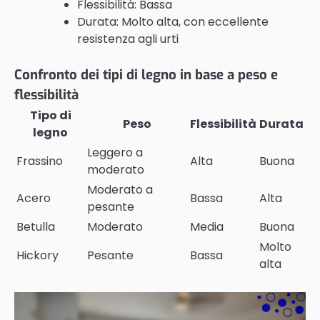
Flessibilità: Bassa
Durata: Molto alta, con eccellente
resistenza agli urti
Confronto dei tipi di legno in base a peso e
flessibilità
Tipo di
Peso
Flessibilità
Durata
legno
Leggero a
Frassino
Alta
Buona
moderato
Moderato a
Acero
Bassa
Alta
pesante
Betulla
Moderato
Media
Buona
Molto
Hickory
Pesante
Bassa
alta