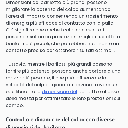
Dimensioni del barilotto più grandi possono
migliorare la potenza del colpo aumentando
l’area di impatto, consentendo un trasferimento
di energia più efficace al contatto con la palla.
Ciò significa che anche i colpi non centrati
possono risultare in prestazioni migliori rispetto a
barilotti più piccoli, che potrebbero richiedere un
contatto preciso per ottenere risultati ottimali.
Tuttavia, mentre i barilotti più grandi possono
fornire più potenza, possono anche portare a una
mazza più pesante, il che può influenzare la
velocità del colpo. I giocatori devono trovare un
equilibrio tra la
dimensione del
barilotto e il peso
della mazza per ottimizzare le loro prestazioni sul
campo.
Controllo e dinamiche del colpo con diverse
dimensioni del barilotto