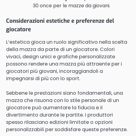
30 once per le mazze da giovani.
Considerazioni estetiche e preferenze del
giocatore
L’estetica gioca un ruolo significativo nella scelta
della mazza da parte di un giocatore. Colori
vivaci, design unici e grafiche personalizzate
possono rendere una mazza più attraente per i
giocatori più giovani, incoraggiandoli a
impegnarsi di più con lo sport.
Sebbene le prestazioni siano fondamentali, una
mazza che risuona con lo stile personale di un
giocatore può aumentare la fiducia e il
divertimento durante le partite. I produttori
spesso rilasciano edizioni limitate o opzioni
personalizzabili per soddisfare queste preferenze.