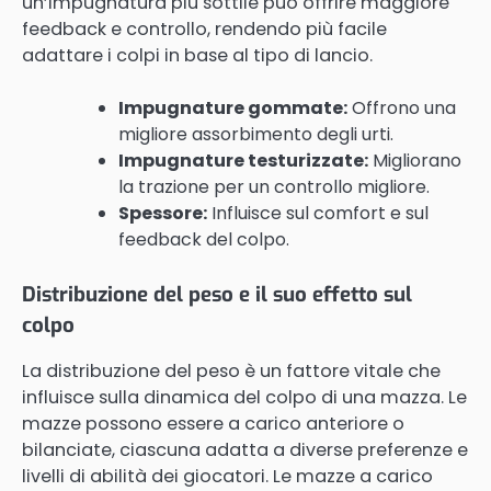
un’impugnatura più sottile può offrire maggiore
feedback e controllo, rendendo più facile
adattare i colpi in base al tipo di lancio.
Impugnature gommate:
Offrono una
migliore assorbimento degli urti.
Impugnature testurizzate:
Migliorano
la trazione per un controllo migliore.
Spessore:
Influisce sul comfort e sul
feedback del colpo.
Distribuzione del peso e il suo effetto sul
colpo
La distribuzione del peso è un fattore vitale che
influisce sulla dinamica del colpo di una mazza. Le
mazze possono essere a carico anteriore o
bilanciate, ciascuna adatta a diverse preferenze e
livelli di abilità dei giocatori. Le mazze a carico