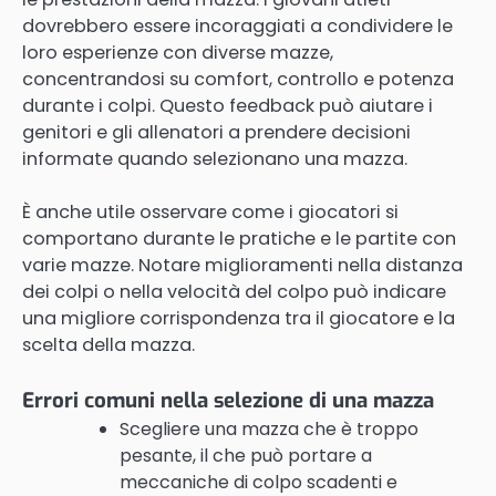
dovrebbero essere incoraggiati a condividere le
loro esperienze con diverse mazze,
concentrandosi su comfort, controllo e potenza
durante i colpi. Questo feedback può aiutare i
genitori e gli allenatori a prendere decisioni
informate quando selezionano una mazza.
È anche utile osservare come i giocatori si
comportano durante le pratiche e le partite con
varie mazze. Notare miglioramenti nella distanza
dei colpi o nella velocità del colpo può indicare
una migliore corrispondenza tra il giocatore e la
scelta della mazza.
Errori comuni nella selezione di una mazza
Scegliere una mazza che è troppo
pesante, il che può portare a
meccaniche di colpo scadenti e