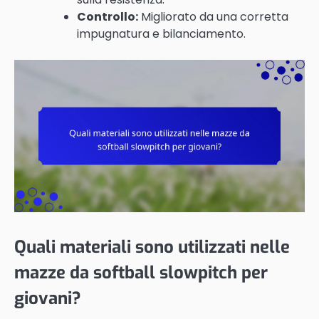
Controllo:
Migliorato da una corretta
impugnatura e bilanciamento.
Quali materiali sono utilizzati nelle
mazze da softball slowpitch per
giovani?