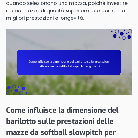
quando selezionano una mazza, poiché investire
in una mazza di qualità superiore può portare a
migliori prestazioni e longevità.
Come influisce la dimensione del
barilotto sulle prestazioni delle
mazze da softball slowpitch per