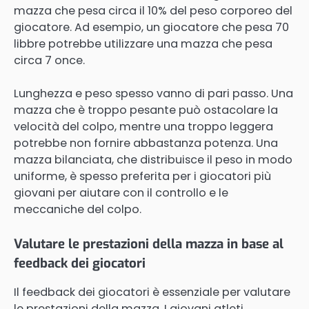
mazza che pesa circa il 10% del peso corporeo del
giocatore. Ad esempio, un giocatore che pesa 70
libbre potrebbe utilizzare una mazza che pesa
circa 7 once.
Lunghezza e peso spesso vanno di pari passo. Una
mazza che è troppo pesante può ostacolare la
velocità del colpo, mentre una troppo leggera
potrebbe non fornire abbastanza potenza. Una
mazza bilanciata, che distribuisce il peso in modo
uniforme, è spesso preferita per i giocatori più
giovani per aiutare con il controllo e le
meccaniche del colpo.
Valutare le prestazioni della mazza in base al
feedback dei giocatori
Il feedback dei giocatori è essenziale per valutare
le prestazioni della mazza. I giovani atleti