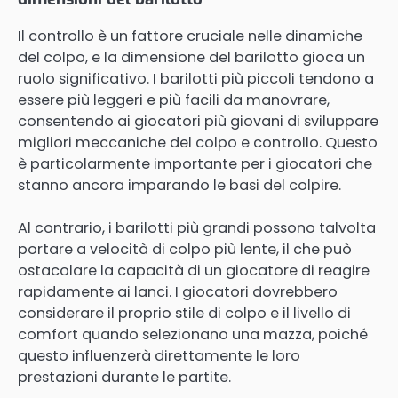
Il controllo è un fattore cruciale nelle dinamiche
del colpo, e la dimensione del barilotto gioca un
ruolo significativo. I barilotti più piccoli tendono a
essere più leggeri e più facili da manovrare,
consentendo ai giocatori più giovani di sviluppare
migliori meccaniche del colpo e controllo. Questo
è particolarmente importante per i giocatori che
stanno ancora imparando le basi del colpire.
Al contrario, i barilotti più grandi possono talvolta
portare a velocità di colpo più lente, il che può
ostacolare la capacità di un giocatore di reagire
rapidamente ai lanci. I giocatori dovrebbero
considerare il proprio stile di colpo e il livello di
comfort quando selezionano una mazza, poiché
questo influenzerà direttamente le loro
prestazioni durante le partite.