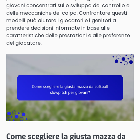
giovani concentrati sullo sviluppo del controllo e
delle meccaniche del colpo. Confrontare questi
modelli può aiutare i giocatori e i genitori a
prendere decisioni informate in base alle
caratteristiche delle prestazioni e alle preferenze
del giocatore.
Come scegliere la giusta mazza da